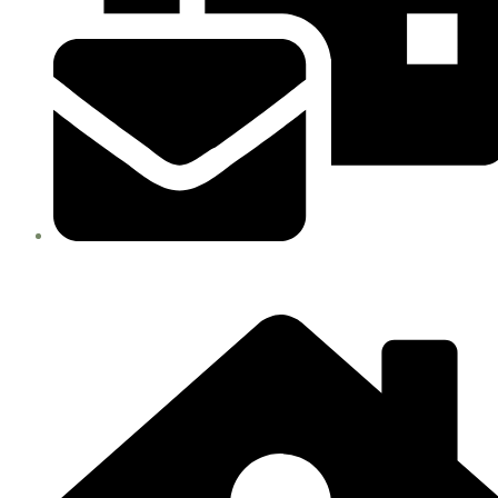
Correo : ventas@iblperu.com /
gerencia@iblperu.com