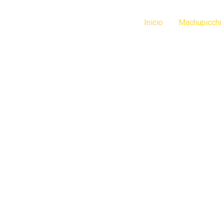
Ir
al
Inicio
Machupicch
contenido